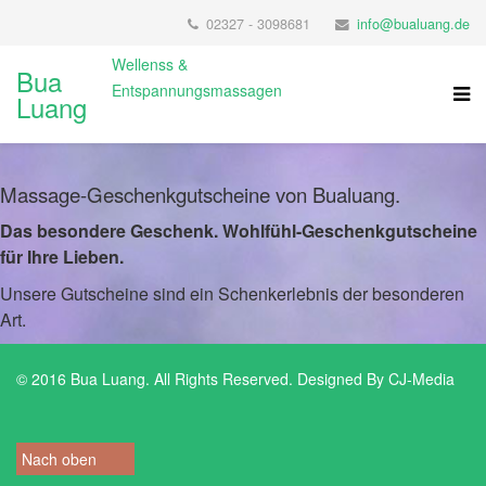
02327 - 3098681
info@bualuang.de
Wellenss &
Bua
Entspannungsmassagen
Luang
Massage-Geschenkgutscheine von Bualuang.
Das besondere Geschenk. Wohlfühl-Geschenkgutscheine
für Ihre Lieben.
Unsere Gutscheine sind ein Schenkerlebnis der besonderen
Art.
© 2016 Bua Luang. All Rights Reserved. Designed By CJ-Media
Nach oben