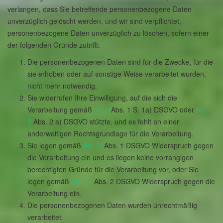
verlangen, dass Sie betreffende personenbezogene Daten
unverzüglich gelöscht werden, und wir sind verpflichtet,
personenbezogene Daten unverzüglich zu löschen, sofern einer
der folgenden Gründe zutrifft:
Die personenbezogenen Daten sind für die Zwecke, für die
sie erhoben oder auf sonstige Weise verarbeitet wurden,
nicht mehr notwendig.
Sie widerrufen Ihre Einwilligung, auf die sich die
Verarbeitung gemäß
Art. 6
Abs. 1 S. 1a) DSGVO oder
Art.
9
Abs. 2 a) DSGVO stützte, und es fehlt an einer
anderweitigen Rechtsgrundlage für die Verarbeitung.
Sie legen gemäß
Art. 21
Abs. 1 DSGVO Widerspruch gegen
die Verarbeitung ein und es liegen keine vorrangigen
berechtigten Gründe für die Verarbeitung vor, oder Sie
legen gemäß
Art. 21
Abs. 2 DSGVO Widerspruch gegen die
Verarbeitung ein.
Die personenbezogenen Daten wurden unrechtmäßig
verarbeitet.