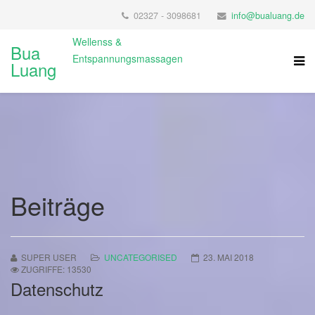
02327 - 3098681
info@bualuang.de
Wellenss &
Bua
Entspannungsmassagen
Luang
Beiträge
SUPER USER
UNCATEGORISED
23. MAI 2018
ZUGRIFFE: 13530
Datenschutz